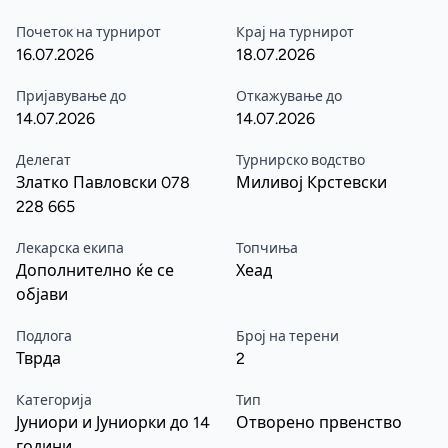
Почеток на турнирот
Крај на турнирот
16.07.2026
18.07.2026
Пријавување до
Откажување до
14.07.2026
14.07.2026
Делегат
Турнирско водство
Златко Павловски 078
Миливој Крстевски
228 665
Лекарска екипа
Топчиња
Дополнително ќе се
Хеад
објави
Подлога
Број на терени
Тврда
2
Категорија
Тип
Јуниори и Јуниорки до 14
Отворено првенство
години