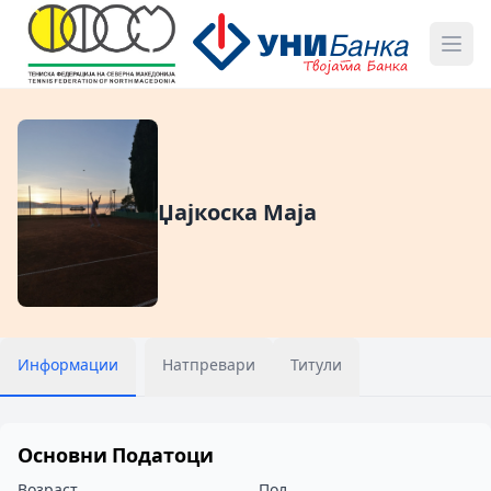
Џајкоска Маја
Информации
Натпревари
Титули
Основни Податоци
Возраст
Пол