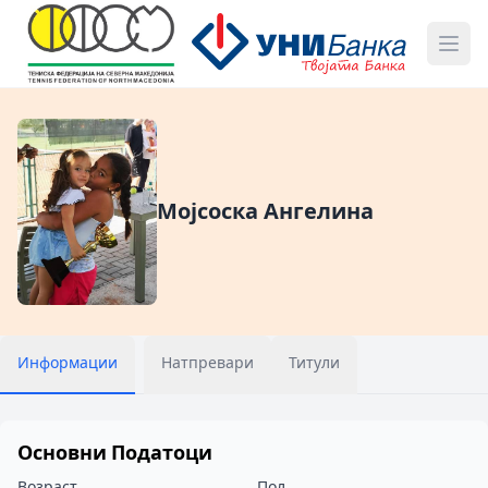
Мојсоска Ангелина
Информации
Натпревари
Титули
Основни Податоци
Возраст
Пол