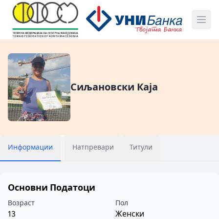
Сиљановски Каја
Информации
Натпревари
Титули
Основни Податоци
Возраст
Пол
13
Женски