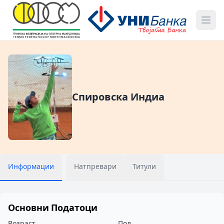
Спировска Индиа
Информации
Натпревари
Титули
Основни Податоци
Возраст
Пол