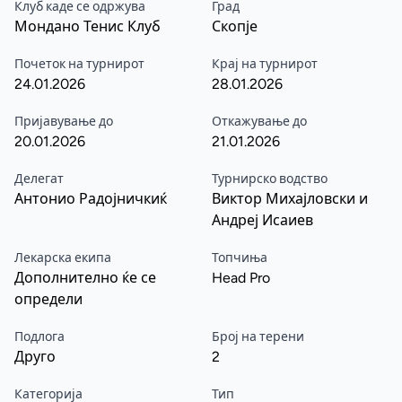
Клуб каде се одржува
Град
Мондано Тенис Клуб
Скопје
Почеток на турнирот
Крај на турнирот
24.01.2026
28.01.2026
Пријавување до
Откажување до
20.01.2026
21.01.2026
Делегат
Турнирско водство
Антонио Радојничкиќ
Виктор Михајловски и
Андреј Исаиев
Лекарска екипа
Топчиња
Дополнително ќе се
Head Pro
определи
Подлога
Број на терени
Друго
2
Категорија
Тип