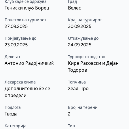
Клуб каде се одржува
Град
Тениски клуб Борец
Велес
Почеток на турнирот
Крај на турнирот
27.09.2025
30.09.2025
Пријавување до
Откажување до
23.09.2025
24.09.2025
Делегат
Турнирско водство
Антонио Радојничкиќ
Кире Раковски и Дејан
Тодоров
Лекарска екипа
Топчиња
Дополнително ќе се
Хеад Про
определи
Подлога
Број на терени
Тврда
2
Категорија
Тип