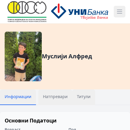
Муслији Алфред
Информации
Натпревари
Титули
Основни Податоци
Возраст
Пол