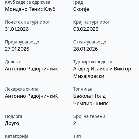
Клуб каде се одржува
Град
Мондано Тенис Клуб
Скопје
Почеток на турнирот
Крај на турнирот
31.01.2026
03.02.2026
Пријавување до
Откажување до
27.01.2026
28.01.2026
Делегат
Турнирско водство
Антонио Радојничкиќ
Андреј Исаиев и Виктор
Михајловски
Лекарска екипа
Топчиња
Антонио Радојничкиќ
Баболат Голд
Чемпионшипс
Подлога
Број на терени
Друго
2
Категорија
Тип