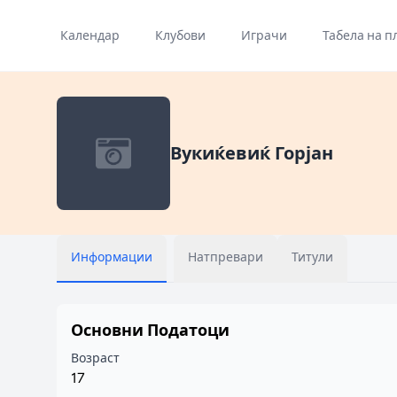
Календар
Клубови
Играчи
Табела на п
Вукиќевиќ Горјан
Информации
Натпревари
Титули
Основни Податоци
Возраст
17