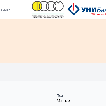
ласман
Пол
Машки