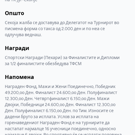
Општо
Секоја жалба се доставува до Делегатот на Турнирот во
писмена форма со такса од 2.000 ден и по неа се
одлучува веднаш.
Награди
Спортски Награди (Пехари) за Финалистите и Дипломи
за 1/2 финалистите обезбедува ТФСМ
Напомена
Награден Фонд, Мажи и Жени Поединечно, Победник
49.200,оо Ден. Финалист 24.600,оо Ден. Полуфиналист
12.300,оо Ден. Четвртфиналист 6.150,оо Ден. Мажи
Двојки, Победници 24.600,оо Ден. Финалист 12.300,оо
Ден. Полуфиналист 6.150,оо Ден. по Тим. Износите се
дадени бруто за исплата. Услов за исплата на
горенаведениот Награден Фонд е на турнирите да
настапат најмалце 16 учесници поединечно, односно
најмалце 6 двојки. Во спротивно ќе се исплати половина