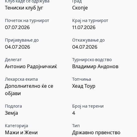
Клуб каде се одржува
Град
Тениски клуб Југ
Скопје
Почеток на турнирот
Крај на турнирот
07.07.2026
11.07.2026
Пријавување до
Откажување до
04.07.2026
04.07.2026
Делегат
Турнирско водство
Антонио Радојничкиќ
Владимир Андонов
Лекарска екипа
Топчиња
Дополнително ќе се
Хеад Тоур
објави
Подлога
Број на терени
Земја
4
Категорија
Тип
Мажи и Жени
Државно првенство