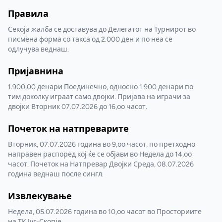
Правила
Секоја жалба се доставува до Делегатот на Турнирот во
писмена форма со такса од 2.000 ден и по неа се
одлучува веднаш.
Пријавнина
1.900,00 денари Поединечно, односно 1.900 денари по
тим доколку играат само двојки. Пријава на играчи за
двојки Вторник 07.07.2026 до 16,оо часот.
Почеток на натпреварите
Вторник, 07.07.2026 година во 9,оо часот, по претходно
направен распоред кој ќе се објави во Недела до 14,оо
часот. Почеток на Натпревар Двојки Среда, 08.07.2026
година веднаш после сингл.
Извлекување
Недела, 05.07.2026 година во 10,оо часот во Просториите
на ТК Југ-Скопје