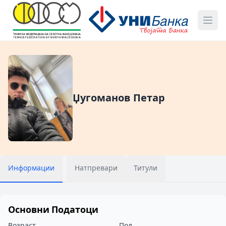
Џугоманов Петар
Информации
Натпревари
Титули
Основни Податоци
Возраст
Пол