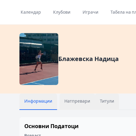
Календар
Клубови
Играчи
Табела на п
Блажевска Надица
Информации
Натпревари
Титули
Основни Податоци
Возраст