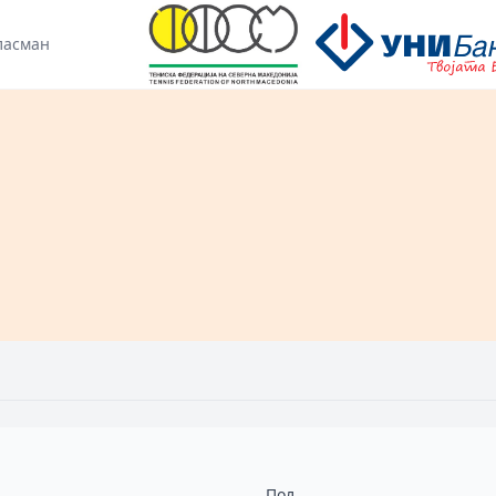
ласман
Пол