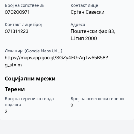
Број на сопственик
Контакт лице
070200971
Срѓан Савески
Контакт лице број
Адреса
071314223
Поштенски фах 83,
Штип 2000
Локација (Google Maps Url ...)
https://maps.app.goo.gl/SGZy4EGrAgTw65B58?
g_st=im
Социјални мрежи
Терени
Број на терени со тврда
Број на осветлени терени
подлога
2
2