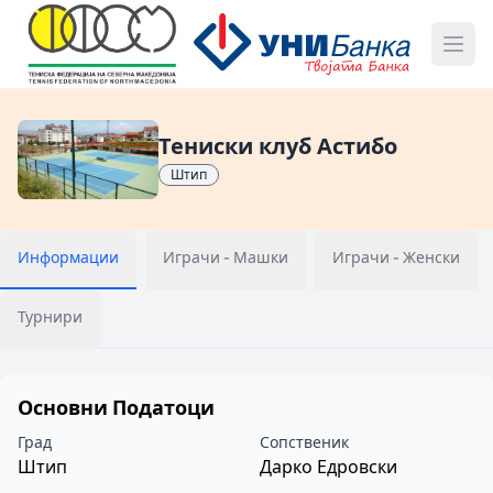
Тениски клуб Астибо
Штип
Информации
Играчи - Машки
Играчи - Женски
Турнири
Основни Податоци
Град
Сопственик
Штип
Дарко Едровски