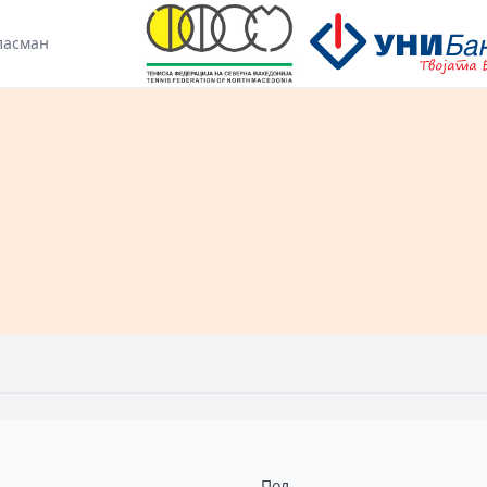
ласман
Пол