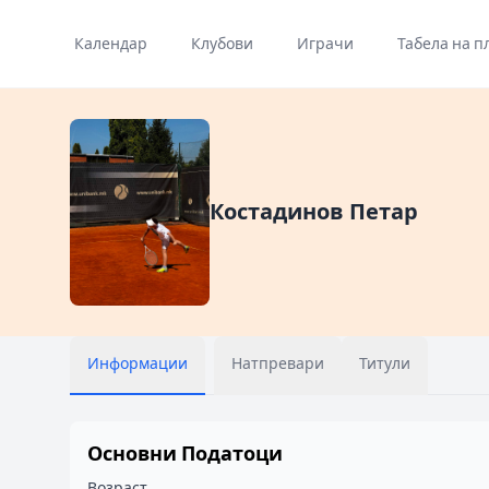
Календар
Клубови
Играчи
Табела на п
Костадинов Петар
Информации
Натпревари
Титули
Основни Податоци
Возраст