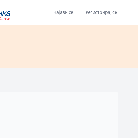
Најави се
Регистрирај се