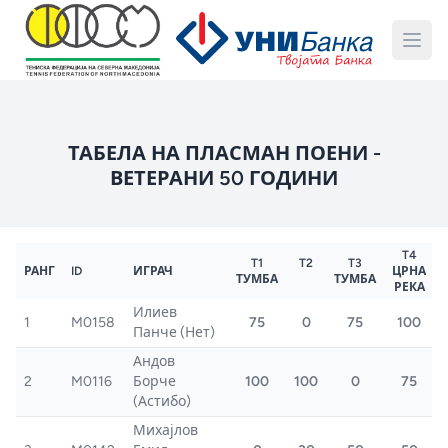
ТАБЕЛА НА ПЛАСМАН ПОЕНИ -
ВЕТЕРАНИ 50 ГОДИНИ
T4
T1
T2
T3
РАНГ
ID
ИГРАЧ
ЦРНА
ТУМБА
ТУМБА
РЕКА
Илиев
1
M0158
75
0
75
100
Панче (Нет)
Андов
2
M0116
Борче
100
100
0
75
(Астибо)
Михајлов