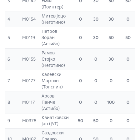
3
M0142
Емил
0
30
50
50
(Поинтер)
Митев Јоцо
4
M0154
0
30
30
0
(Неготино)
Петров
5
M0119
Зоран
0
30
50
50
(Астибо)
Рамов
6
M0155
Стојко
0
0
30
0
(Неготино)
Калевски
7
M0177
Мартин
0
0
0
0
(Топспин)
Арсов
8
M0117
Панче
0
0
100
0
(Астибо)
Квиатковски
9
M0378
50
50
0
0
Јан (ЈУГ)
Саздовски
10
М0182
Славко
0
50
0
0