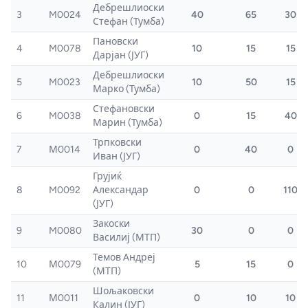
Дебрешлиоски
3
M0024
40
65
30
Стефан (Тумба)
Пановски
4
M0078
10
15
15
Дарјан (ЈУГ)
Дебрешлиоски
5
M0023
10
50
15
Марко (Тумба)
Стефановски
6
M0038
0
15
40
Марин (Тумба)
Трпковски
7
М0014
0
40
0
Иван (ЈУГ)
Грујиќ
8
M0092
Александар
0
0
110
(ЈУГ)
Закоски
9
M0080
30
0
0
Василиј (МТП)
Темов Андреј
10
М0079
5
15
0
(МТП)
Шољаковски
11
М0011
0
10
10
Калин (ЈУГ)