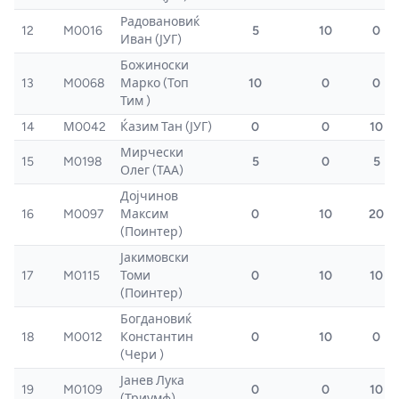
Радовановиќ
12
M0016
5
10
0
Иван (ЈУГ)
Божиноски
13
M0068
Марко (Топ
10
0
0
Тим )
14
М0042
Ќазим Тан (ЈУГ)
0
0
10
Мирчески
15
M0198
5
0
5
Олег (ТАА)
Дојчинов
16
M0097
Максим
0
10
20
(Поинтер)
Јакимовски
17
M0115
Томи
0
10
10
(Поинтер)
Богдановиќ
18
M0012
Константин
0
10
0
(Чери )
Јанев Лука
19
M0109
0
0
10
(Триумф)