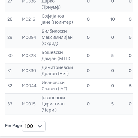
27
M0336
Дарко
0
0
0
(Триумф)
Софијанов
28
M0216
0
10
0
Јане (Поинтер)
Билбилоски
29
M0094
Максимилијан
0
0
5
(Охрид)
Бошевски
30
M0328
0
5
0
Дамјан (МТП)
Димитриевски
31
M0330
0
0
0
Драган (Нет)
Ивановски
32
M0044
0
0
5
Славен (ЈУГ)
Јовановски
33
M0015
Цхристиан
0
5
0
(Чери )
Per Page