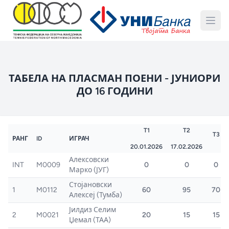
ТАБЕЛА НА ПЛАСМАН ПОЕНИ - ЈУНИОРИ
ДО 16 ГОДИНИ
T1
T2
T3
РАНГ
ID
ИГРАЧ
20.01.2026
17.02.2026
Алексовски
INT
M0009
0
0
0
Марко (ЈУГ)
Стојановски
1
M0112
60
95
70
Алексеј (Тумба)
Јилдиз Селим
2
M0021
20
15
15
Џемал (ТАА)