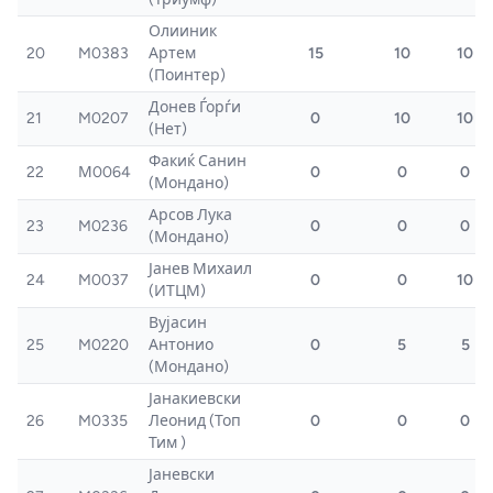
Олииник
20
M0383
Артем
15
10
10
(Поинтер)
Донев Ѓорѓи
21
M0207
0
10
10
(Нет)
Факиќ Санин
22
М0064
0
0
0
(Мондано)
Арсов Лука
23
M0236
0
0
0
(Мондано)
Јанев Михаил
24
M0037
0
0
10
(ИТЦМ)
Вујасин
25
M0220
Антонио
0
5
5
(Мондано)
Јанакиевски
26
M0335
Леонид (Топ
0
0
0
Тим )
Јаневски