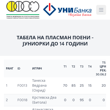
ТАБЕЛА НА ПЛАСМАН ПОЕНИ -
ЈУНИОРКИ ДО 14 ГОДИНИ
T5
T1
T2
T3
T4
ЦРНА
РАНГ
ID
ИГРАЧ
РЕКА
30.06.20
Танеска
1
F0013
Ведрана
70
85
25
15
20
(Охрид)
Крстевска Деа
2
F0018
0
0
95
0
0
(Битола)
Атанасовска