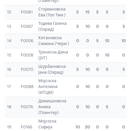
(Поинтер)
Стојмановска
12
F0081
5
15
5
5
5
Ева (Топ Тим )
Тодева Галена
13
F0067
5
10
0
0
5
(Охрид)
Китановска
14
F0006
0
0
5
10
10
Симона (Чери )
Тренеска Дина
15
F0028
0
0
0
10
0
(ЈУГ)
Шурбановска
16
F0070
5
10
0
0
5
Јана (Охрид)
Мојсоска
17
F0088
Ангелина
0
10
0
0
0
(ИТЦМ)
Димишковска
18
F0076
Аника
0
10
0
5
0
(Поинтер)
Мојсоска
19
F0166
Софија
10
20
0
0
0