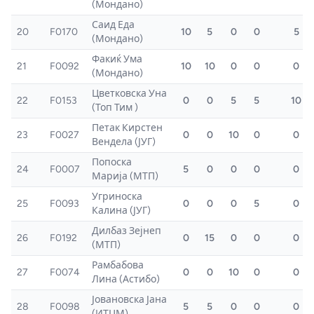
(Мондано)
Саид Еда
20
F0170
10
5
0
0
5
(Мондано)
Факиќ Ума
21
F0092
10
10
0
0
0
(Мондано)
Цветковска Уна
22
F0153
0
0
5
5
10
(Топ Тим )
Петак Кирстен
23
F0027
0
0
10
0
0
Вендела (ЈУГ)
Попоска
24
F0007
5
0
0
0
0
Марија (МТП)
Угриноска
25
F0093
0
0
0
5
0
Калина (ЈУГ)
Дилбаз Зејнеп
26
F0192
0
15
0
0
0
(МТП)
Рамбабова
27
F0074
0
0
10
0
0
Лина (Астибо)
Јовановска Јана
28
F0098
5
5
0
0
0
(ИТЦМ)