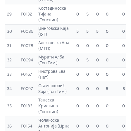
Костадиноска
29
F0132
Тијана
0
5
0
0
0
(Топспин)
Џинговска Каја
30
F0085
5
5
5
0
0
(ЈУГ)
Алексовска Ана
31
F0078
0
0
0
0
0
(МТП)
Мурати Алба
32
F0094
0
5
0
0
0
(Топ Тим )
Нистрова Ева
33
F0167
0
0
0
0
0
(Нет)
Стаменковиќ
34
F0097
0
0
0
5
5
Зоја (Топ Тим )
Танеска
35
F0183
Кристина
0
0
0
0
0
(Топспин)
Чолакоска
36
F0154
Антонија (Црна
0
0
0
0
0