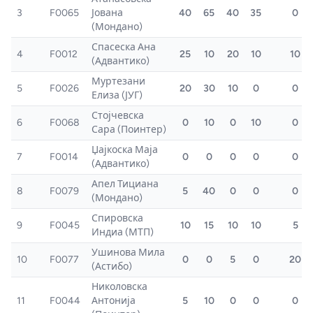
3
F0065
Јована
40
65
40
35
0
(Мондано)
Спасеска Ана
4
F0012
25
10
20
10
10
(Адвантико)
Муртезани
5
F0026
20
30
10
0
0
Елиза (ЈУГ)
Стојчевска
6
F0068
0
10
0
10
0
Сара (Поинтер)
Џајкоска Маја
7
F0014
0
0
0
0
0
(Адвантико)
Апел Тициана
8
F0079
5
40
0
0
0
(Мондано)
Спировска
9
F0045
10
15
10
10
5
Индиа (МТП)
Ушинова Мила
10
F0077
0
0
5
0
20
(Астибо)
Николовска
11
F0044
Антонија
5
10
0
0
0