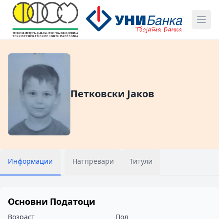
Петковски Јаков
Информации
Натпревари
Титули
Основни Податоци
Возраст
Пол