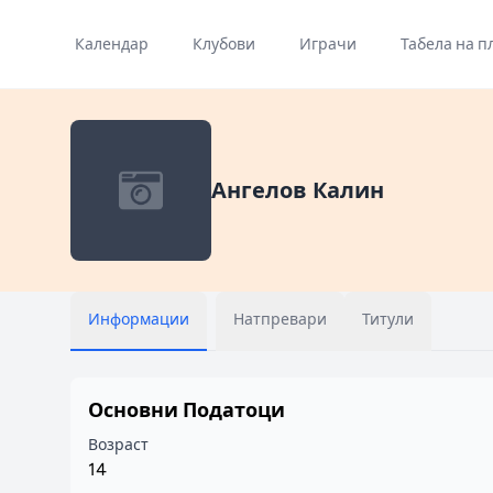
Календар
Клубови
Играчи
Табела на п
Ангелов Калин
Информации
Натпревари
Титули
Основни Податоци
Возраст
14