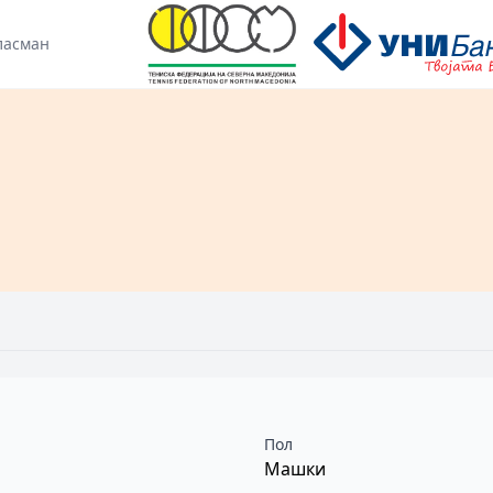
ласман
Пол
Машки