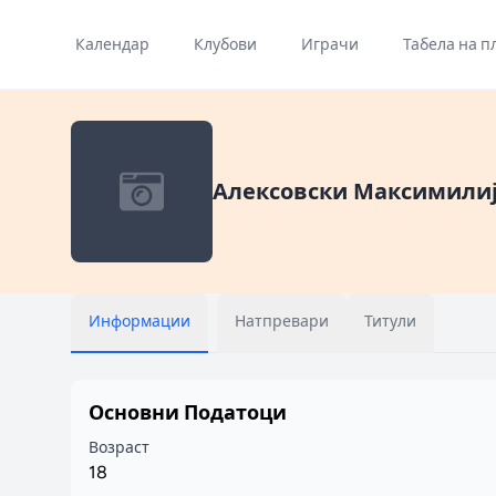
Календар
Клубови
Играчи
Табела на п
Алексовски Максимили
Информации
Натпревари
Титули
Основни Податоци
Возраст
18