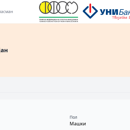
ласман
јан
Пол
Машки