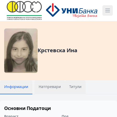
Крстевска Ина
Информации
Натпревари
Титули
Основни Податоци
Возраст
Пол