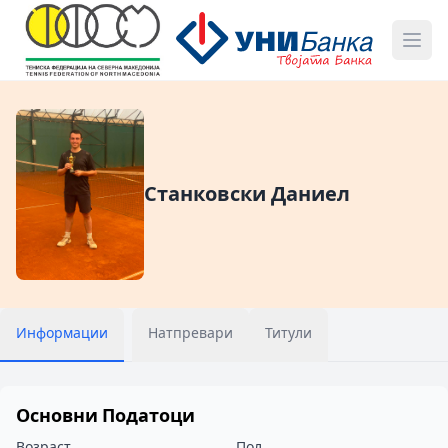
Станковски Даниел
Информации
Натпревари
Титули
Основни Податоци
Возраст
Пол