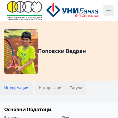
Поповски Ведран
Информации
Натпревари
Титули
Основни Податоци
Возраст
Пол