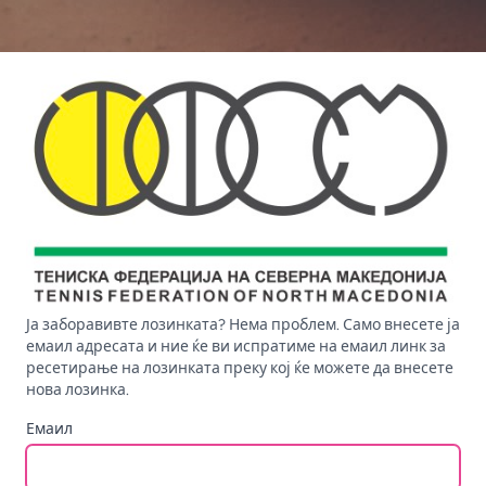
Ја заборавивте лозинката? Нема проблем. Само внесете ја
емаил адресата и ние ќе ви испратиме на емаил линк за
ресетирање на лозинката преку кој ќе можете да внесете
нова лозинка.
Емаил