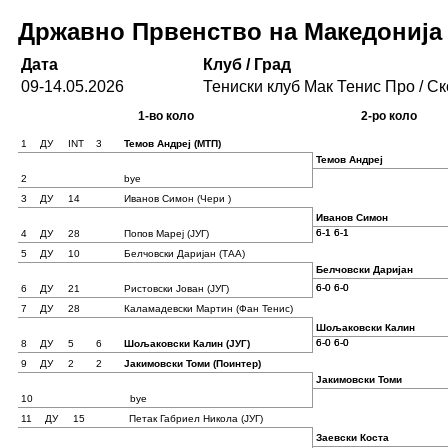
Државно Првенство на Македонија 
Дата
Клуб / Град
09-14.05.2026
Тениски клуб Мак Тенис Про / Ск
1-во коло
2-ро коло
1
ДУ
INT
3
Темов Андреј
(МТП)
Темов Андреј
2
bye
3
ДУ
14
Иванов Симон
(Чери )
Иванов Симон
6-1 6-1
6-1 6-1
4
ДУ
28
Попов Мареј
(ЈУГ)
5
ДУ
10
Белчовски Даријан
(ТАА)
Белчовски Даријан
6-0 6-0
6-0 6-0
6
ДУ
21
Ристовски Јован
(ЈУГ)
7
ДУ
28
Каламадевски Мартин
(Фан Тенис)
Шољаковски Калин
6-0 6-0
6-0 6-0
8
ДУ
5
6
Шољаковски Калин
(ЈУГ)
9
ДУ
2
2
Јакимовски Томи
(Поинтер)
Јакимовски Томи
10
bye
11
ДУ
15
Петак Габриел Никола
(ЈУГ)
Заевски Коста